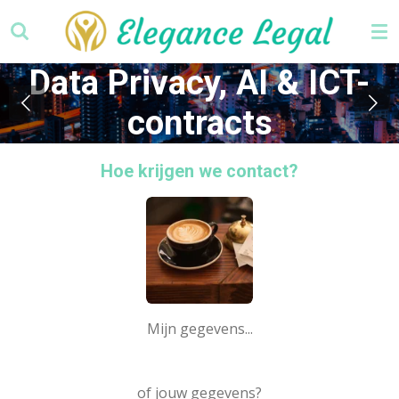
Ga
direct
naar
Data Privacy, AI & ICT-
de
hoofdinhoud
contracts
Hoe krijgen we contact?
Mijn gegevens...
of jouw gegevens?